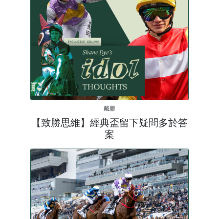
戴勝
【致勝思維】經典盃留下疑問多於答
案