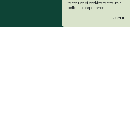
to the use of cookies to ensure a
better site experience.
→ Got it