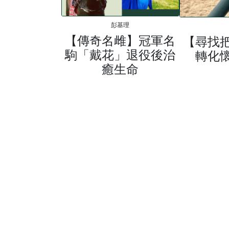
彭基理
【傳奇名雌】冠軍名
【尋找
駒「戴花」退役後治
轉化
癒生命