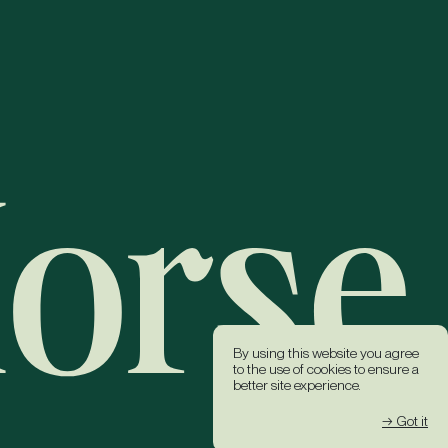
By using this website you agree
to the use of cookies to ensure a
better site experience.
→ Got it