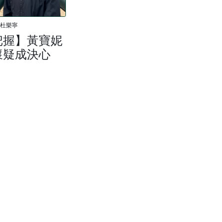
杜樂寧
把握】黃寶妮
懷疑成決心