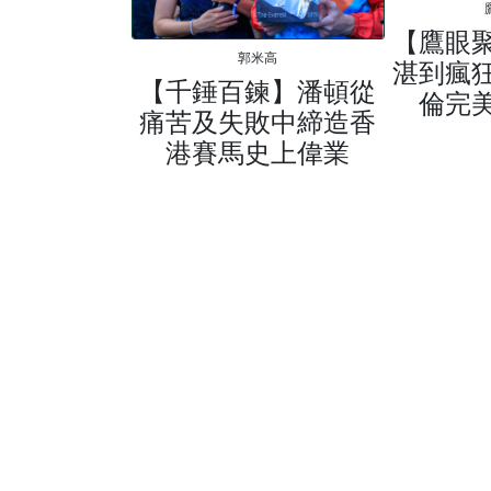
【鷹眼
郭米高
湛到瘋
【千錘百鍊】潘頓從
倫完
痛苦及失敗中締造香
港賽馬史上偉業