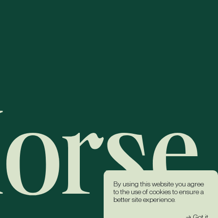
By using this website you agree
to the use of cookies to ensure a
better site experience.
→ Got it