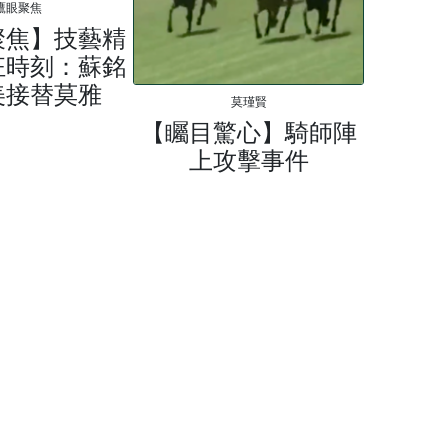
鷹眼聚焦
聚焦】技藝精
狂時刻：蘇銘
美接替莫雅
莫瑾賢
【矚目驚心】騎師陣
上攻擊事件