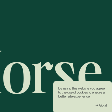
By using this website you agree
to the use of cookies to ensure a
better site experience.
→ Got it