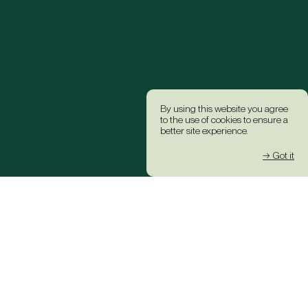
By using this website you agree
to the use of cookies to ensure a
better site experience.
→ Got it