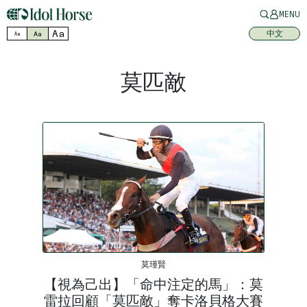
MENU
Aa
中文
Aa
Aa
莫匹敵
莫瑾賢
【視為己出】「命中注定的馬」：莫
雷拉回顧「莫匹敵」奪卡洛貝格大賽