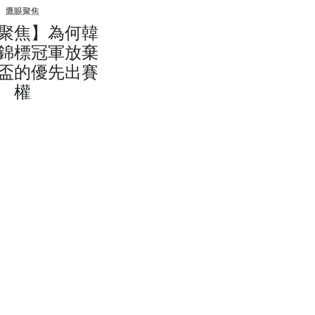
鷹眼聚焦
聚焦】為何韓
錦標冠軍放棄
盃的優先出賽
權