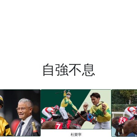
自強不息
杜樂寧