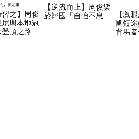
【逆流而上】周俊樂
高, 苗定浦
時習之】周俊
【鷹眼
於韓國「自強不息」
東尼與本地冠
國短途
師登頂之路
育馬者