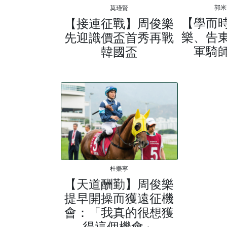
郭米
莫瑾賢
【學而
【接連征戰】周俊樂
樂、告
先迎識價盃首秀再戰
軍騎
韓國盃
杜樂寧
【天道酬勤】周俊樂
提早開操而獲遠征機
會：「我真的很想獲
得這個機會」