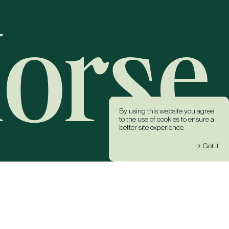
By using this website you agree
to the use of cookies to ensure a
better site experience.
→ Got it