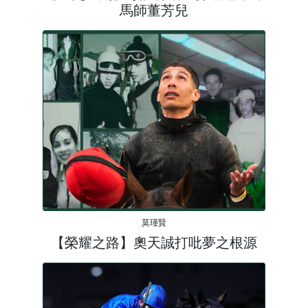
馬師董芳兒
莫瑾賢
【榮耀之路】奧天誠打吡夢之根源