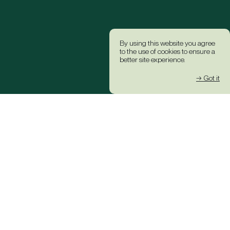
By using this website you agree
to the use of cookies to ensure a
better site experience.
→ Got it