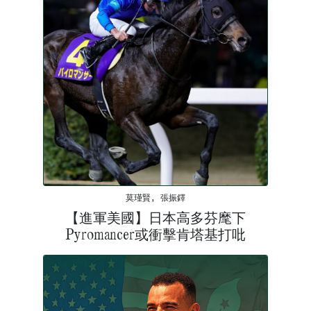
莫瑾賢, 張振鐸
【進軍美國】日本高多芬麾下
Pyromancer或衝擊肯塔基打吡