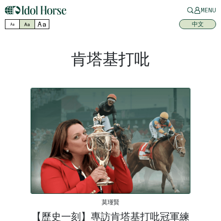
MENU
Aa
中文
Aa
Aa
肯塔基打吡
莫瑾賢
【歷史一刻】專訪肯塔基打吡冠軍練