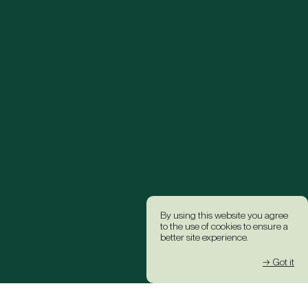
By using this website you agree
to the use of cookies to ensure a
better site experience.
→ Got it