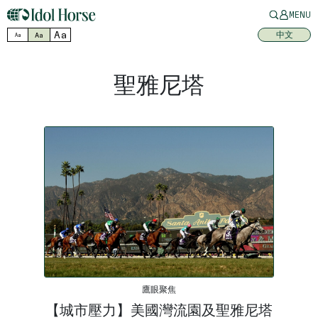
MENU
Aa
中文
Aa
Aa
聖雅尼塔
鷹眼聚焦
【城市壓力】美國灣流園及聖雅尼塔