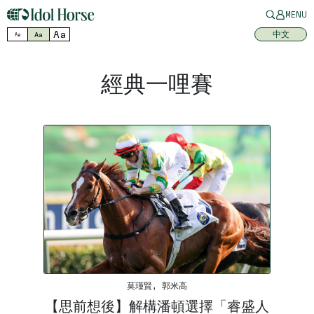
MENU
Aa
中文
Aa
Aa
經典一哩賽
莫瑾賢, 郭米高
【思前想後】解構潘頓選擇「睿盛人