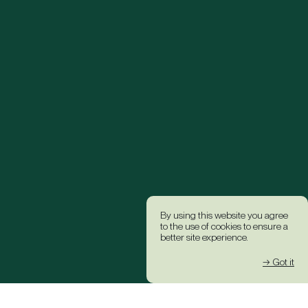
By using this website you agree
to the use of cookies to ensure a
better site experience.
→ Got it