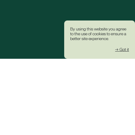
By using this website you agree
to the use of cookies to ensure a
better site experience.
→ Got it