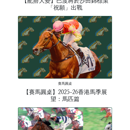
【配搭大變】巴度將於沙田錦標策
「祝願」出戰
賽馬圓桌
【賽馬圓桌】2025-26香港馬季展
望：馬匹篇