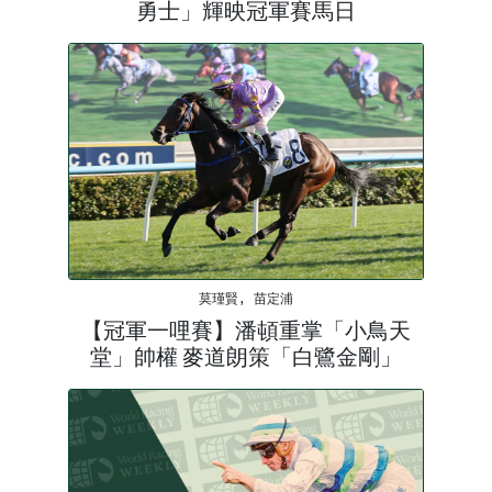
勇士」輝映冠軍賽馬日
莫瑾賢, 苗定浦
【冠軍一哩賽】潘頓重掌「小鳥天
堂」帥權 麥道朗策「白鷺金剛」