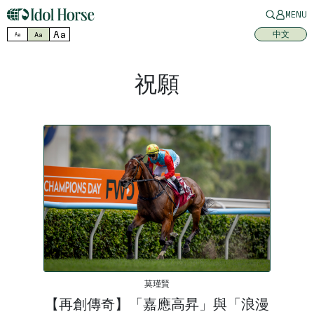
MENU
Aa
中文
Aa
Aa
祝願
莫瑾賢
【再創傳奇】「嘉應高昇」與「浪漫