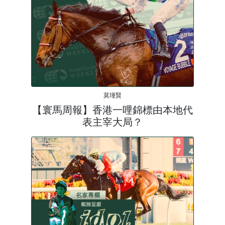
莫瑾賢
【寰馬周報】香港一哩錦標由本地代
表主宰大局？