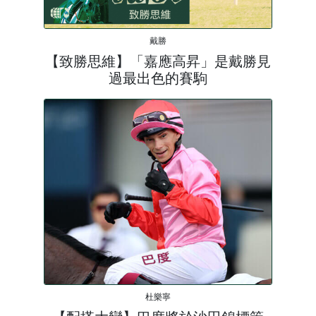
戴勝
【致勝思維】「嘉應高昇」是戴勝見
過最出色的賽駒
杜樂寧