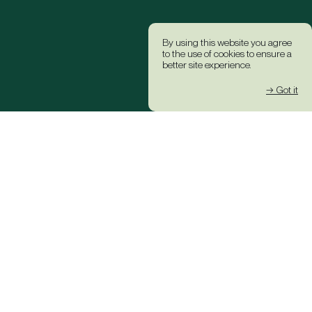
By using this website you agree
to the use of cookies to ensure a
better site experience.
→ Got it