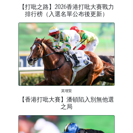
【打吡之路】2026香港打吡大賽戰力
排行榜（入選名單公布後更新）
莫瑾賢
【香港打吡大賽】潘頓陷入別無他選
之局