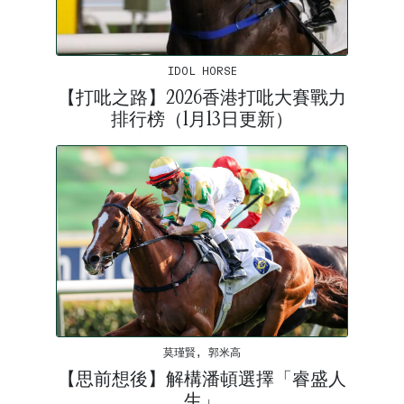
IDOL HORSE
【打吡之路】2026香港打吡大賽戰力
排行榜（1月13日更新）
莫瑾賢, 郭米高
【思前想後】解構潘頓選擇「睿盛人
生」