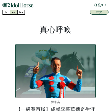
MENU
Aa
中文
Aa
Aa
真心呼喚
郭米高
【一級賽百勝】成就李慕華傳奇生涯