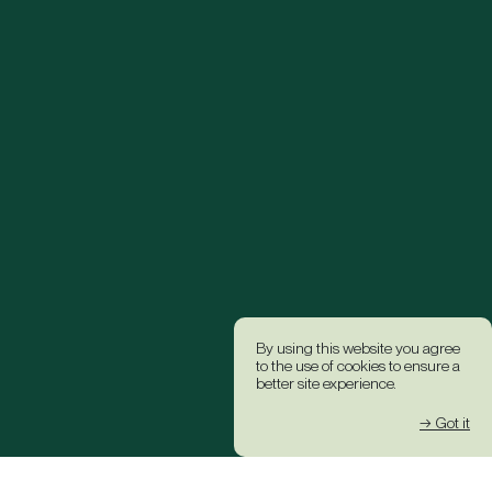
By using this website you agree
to the use of cookies to ensure a
better site experience.
→ Got it