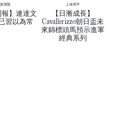
莫瑾賢
上保周平
周報】連達文
【日漸成長】
已習以為常
Cavallerizzo朝日盃未
來錦標頭馬預示進軍
經典系列