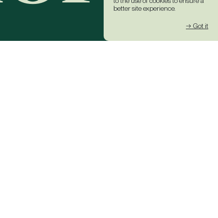
to the use of cookies to ensure a
better site experience.
→ Got it