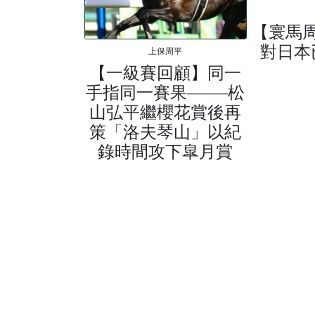
【寰馬
對日本
上保周平
【一級賽回顧】同一
手指同一賽果——松
山弘平繼櫻花賞後再
策「洛夫琴山」以紀
錄時間攻下皐月賞