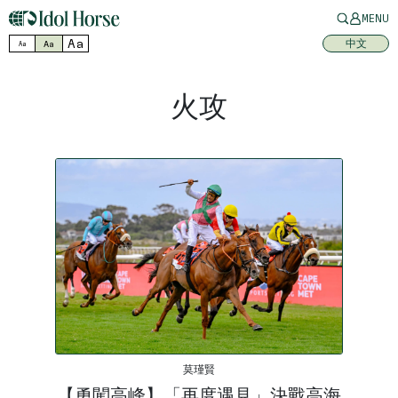
MENU
Aa
中文
Aa
Aa
火攻
莫瑾賢
【勇闖高峰】「再度遇見」決戰高海