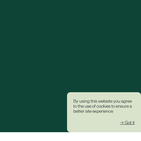
By using this website you agree
to the use of cookies to ensure a
better site experience.
→ Got it