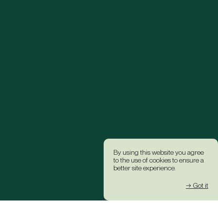
By using this website you agree
to the use of cookies to ensure a
better site experience.
→ Got it