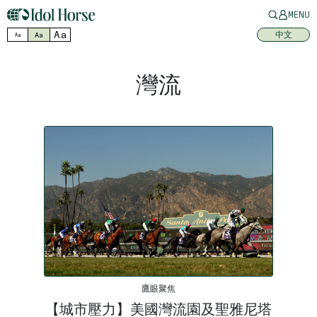
MENU
Aa
中文
Aa
Aa
灣流
鷹眼聚焦
【城市壓力】美國灣流園及聖雅尼塔