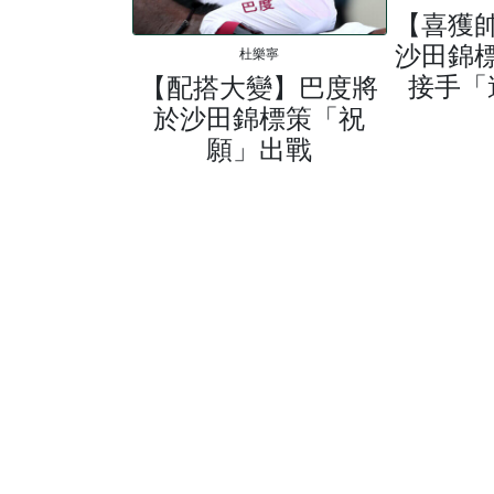
【喜獲
沙田錦
杜樂寧
接手「
【配搭大變】巴度將
於沙田錦標策「祝
願」出戰