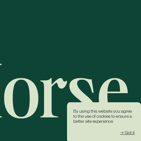
By using this website you agree
to the use of cookies to ensure a
better site experience.
→ Got it