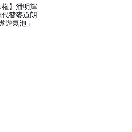
帥權】潘明輝
標代替麥道朗
遨遊氣泡」