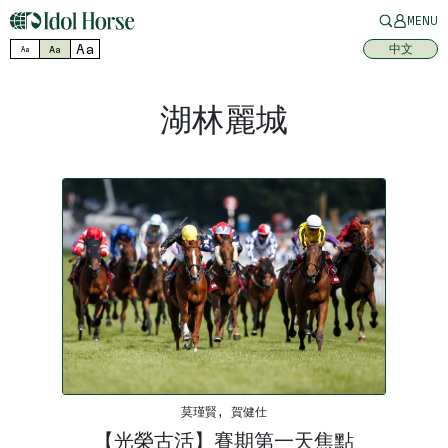
MENU
Aa
中文
Aa
Aa
湖林麗城
莫瑾賢, 賀健仕
【光榮古活】賽期第一天焦點