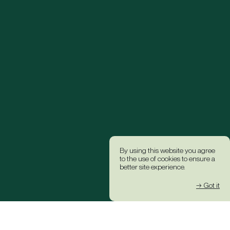
By using this website you agree
to the use of cookies to ensure a
better site experience.
→ Got it