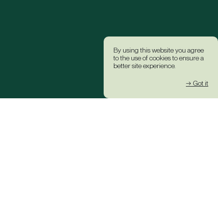
By using this website you agree
to the use of cookies to ensure a
better site experience.
→ Got it