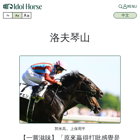
MENU
Aa
中文
Aa
Aa
洛夫琴山
郭米高, 上保周平
【一嘗滋味】「原來贏得打吡感覺是