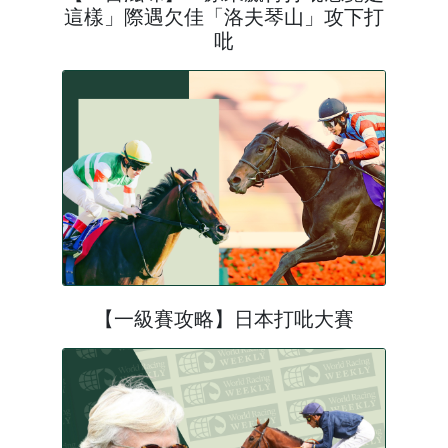
這樣」際遇欠佳「洛夫琴山」攻下打
吡
【一級賽攻略】日本打吡大賽