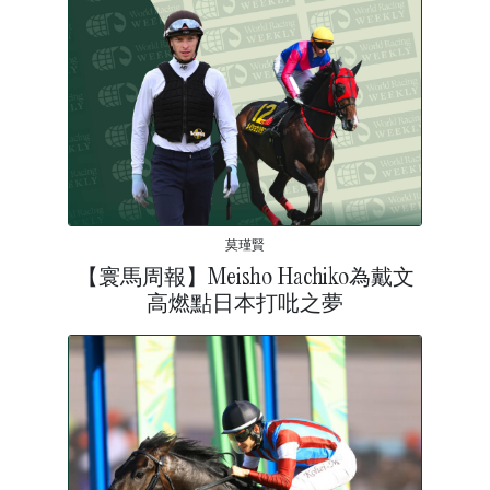
莫瑾賢
【寰馬周報】Meisho Hachiko為戴文
高燃點日本打吡之夢