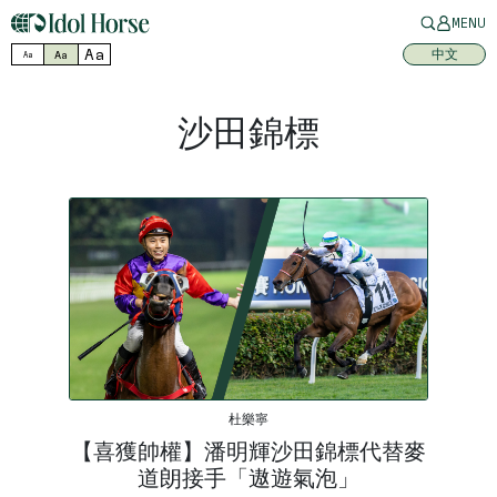
MENU
Aa
中文
Aa
Aa
沙田錦標
杜樂寧
【喜獲帥權】潘明輝沙田錦標代替麥
道朗接手「遨遊氣泡」