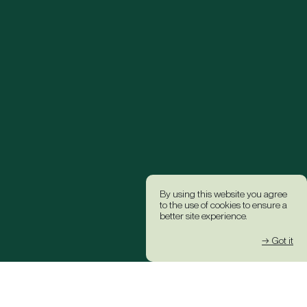
By using this website you agree
to the use of cookies to ensure a
better site experience.
→ Got it