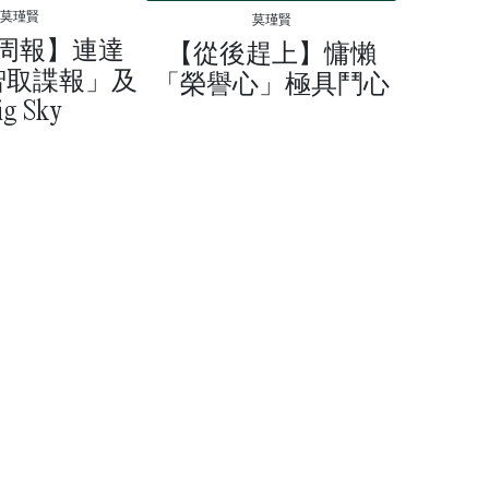
莫瑾賢
莫瑾賢
周報】連達
【從後趕上】慵懶
智取諜報」及
「榮譽心」極具鬥心
ig Sky