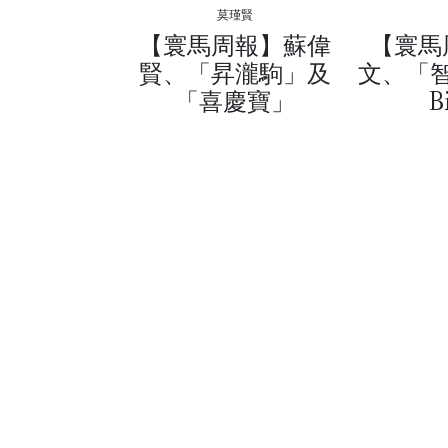
莫瑾賢
【寰馬周報】蘇偉
【寰馬
賢、「昇瀧駒」及
文、「
「喜慶寶」
B