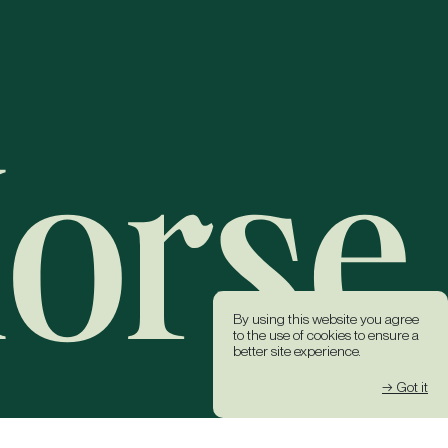
By using this website you agree
to the use of cookies to ensure a
better site experience.
→ Got it