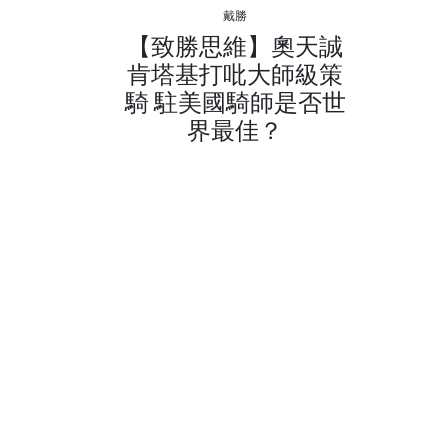
戴勝
【致勝思維】奧天誠
肯塔基打吡大師級策
騎 駐美國騎師是否世
界最佳？