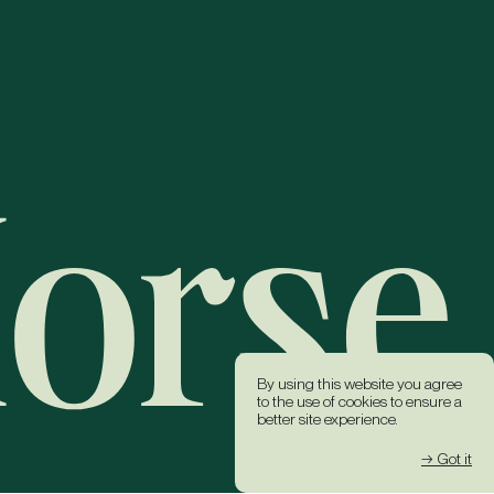
By using this website you agree
to the use of cookies to ensure a
better site experience.
→ Got it