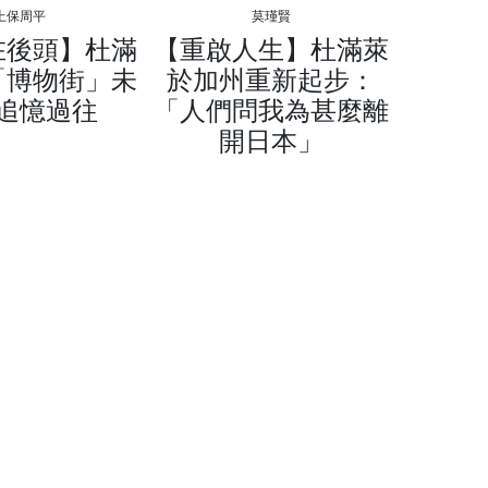
上保周平
莫瑾賢
在後頭】杜滿
【重啟人生】杜滿萊
「博物街」未
於加州重新起步：
追憶過往
「人們問我為甚麼離
開日本」