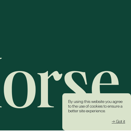
By using this website you agree
to the use of cookies to ensure a
better site experience.
→ Got it