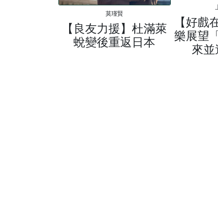
莫瑾賢
【好戲
【良友力援】杜滿萊
樂展望
蛻變後重返日本
來並