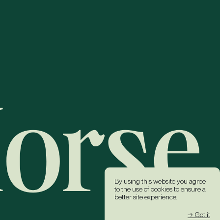
By using this website you agree
to the use of cookies to ensure a
better site experience.
→ Got it