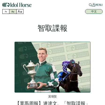
MENU
Aa
中文
Aa
Aa
智取諜報
莫瑾賢
【寰馬周報】連達文、「智取諜報」