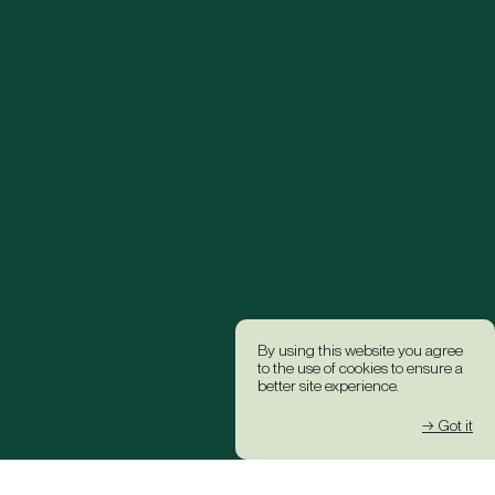
By using this website you agree
to the use of cookies to ensure a
better site experience.
→ Got it