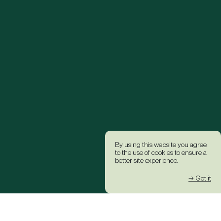
By using this website you agree
to the use of cookies to ensure a
better site experience.
→ Got it