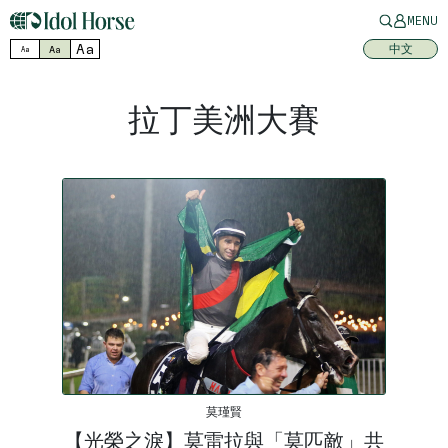
MENU
Aa
中文
Aa
Aa
拉丁美洲大賽
莫瑾賢
【光榮之淚】莫雷拉與「莫匹敵」共