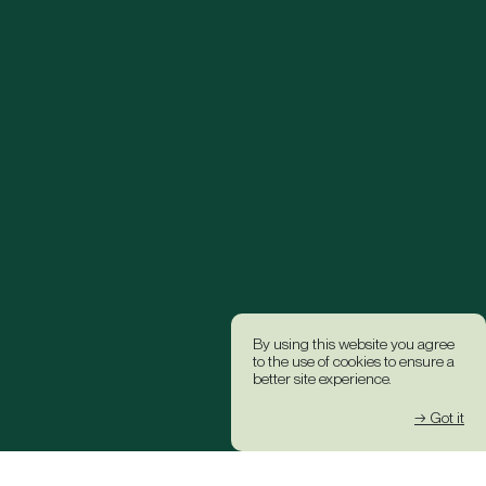
By using this website you agree
to the use of cookies to ensure a
better site experience.
→ Got it