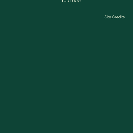
YouTube
Site Credits