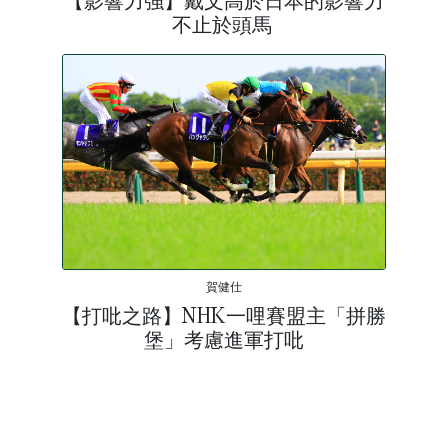
不止於頭馬
賀健仕
【打吡之路】NHK一哩賽盟主「拼勝
堡」考慮進軍打吡