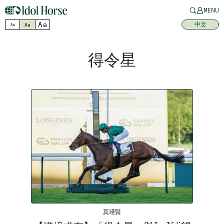
MENU
Aa
中文
Aa
Aa
得令星
莫瑾賢