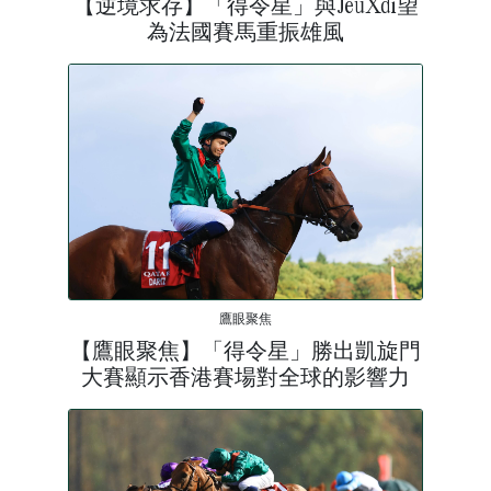
【逆境求存】「得令星」與JeuXdi望
為法國賽馬重振雄風
鷹眼聚焦
【鷹眼聚焦】「得令星」勝出凱旋門
大賽顯示香港賽場對全球的影響力