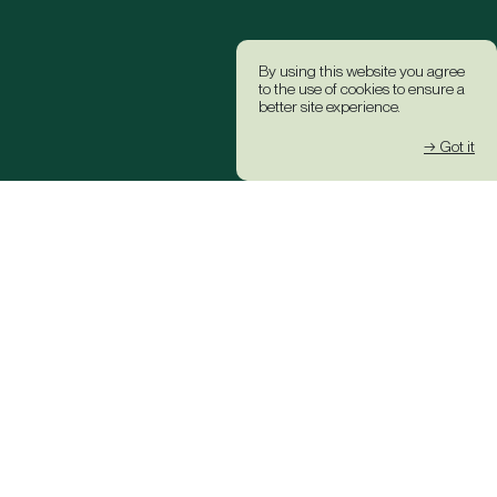
By using this website you agree
to the use of cookies to ensure a
better site experience.
→ Got it