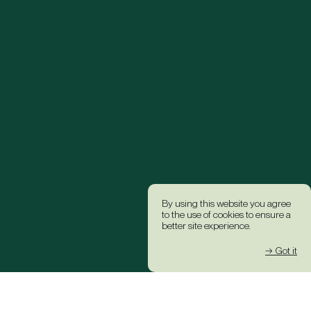
By using this website you agree
to the use of cookies to ensure a
better site experience.
→ Got it