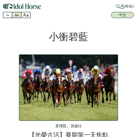
MENU
Aa
中文
Aa
Aa
小衝碧藍
莫瑾賢, 賀健仕
【光榮古活】賽期第一天焦點