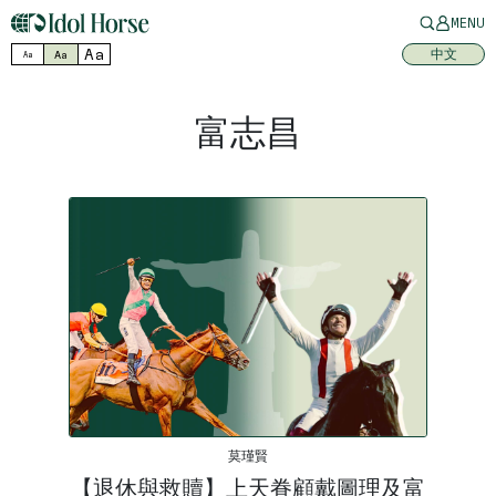
MENU
Aa
中文
Aa
Aa
富志昌
莫瑾賢
【退休與救贖】上天眷顧戴圖理及富