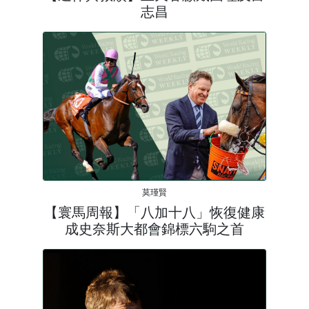
志昌
莫瑾賢
【寰馬周報】「八加十八」恢復健康
成史奈斯大都會錦標六駒之首