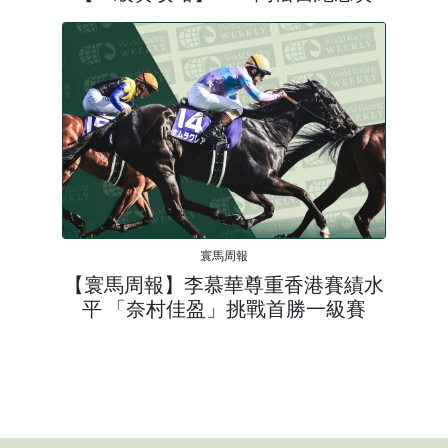
寰馬周報
【寰馬周報】李慕華尊重香港賽績水
平 「奈村佳盈」挑戰首勝一級賽