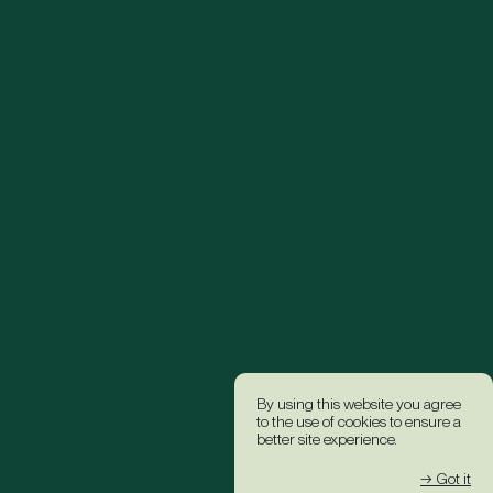
By using this website you agree
to the use of cookies to ensure a
better site experience.
→ Got it