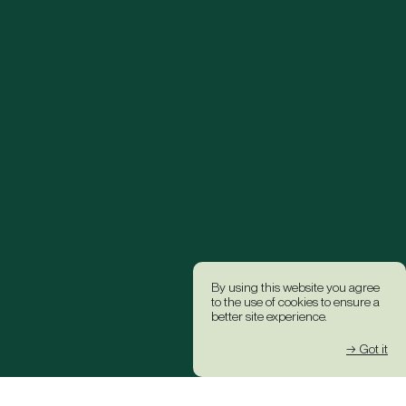
By using this website you agree
to the use of cookies to ensure a
better site experience.
→ Got it