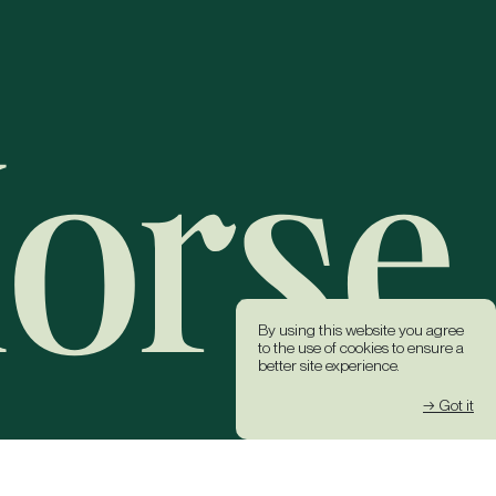
By using this website you agree
to the use of cookies to ensure a
better site experience.
→ Got it