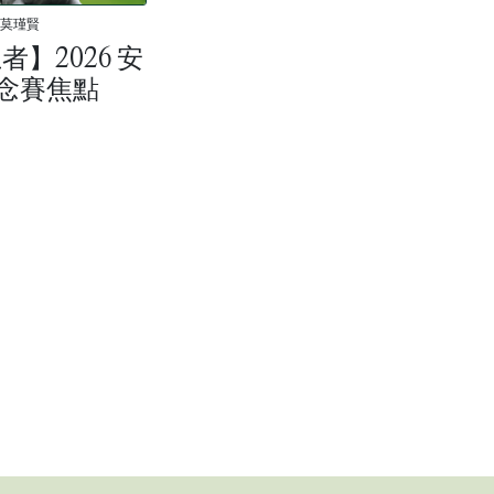
莫瑾賢
】2026 安
念賽焦點