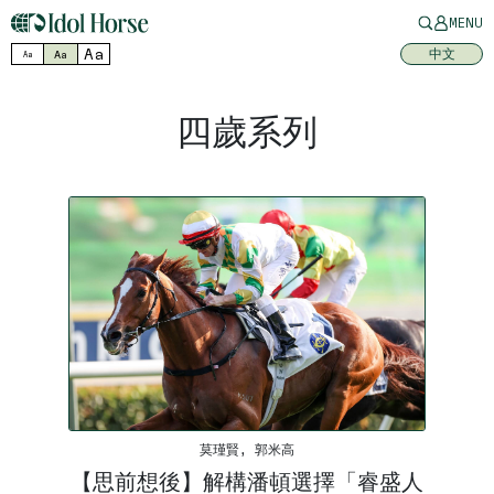
MENU
Aa
中文
Aa
Aa
四歲系列
莫瑾賢, 郭米高
【思前想後】解構潘頓選擇「睿盛人