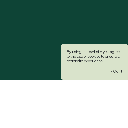
By using this website you agree
to the use of cookies to ensure a
better site experience.
→ Got it