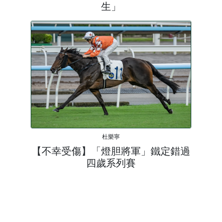
生」
杜樂寧
【不幸受傷】「燈胆將軍」鐵定錯過
四歲系列賽