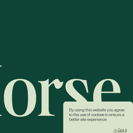
By using this website you agree
to the use of cookies to ensure a
better site experience.
→ Got it