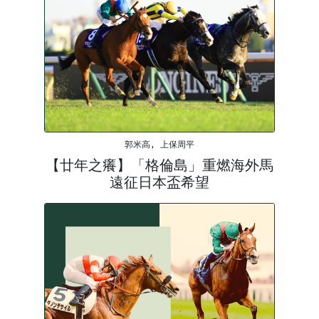
郭米高, 上保周平
【廿年之癢】「格倫島」重燃海外馬
遠征日本盃希望