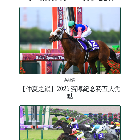
莫瑾賢
【仲夏之巔】2026 寶塚紀念賽五大焦
點