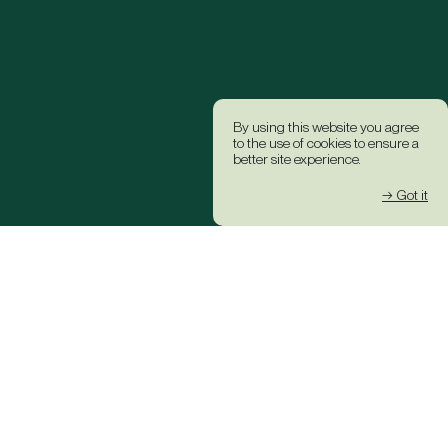
By using this website you agree
to the use of cookies to ensure a
better site experience.
→ Got it