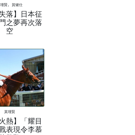
瑾賢, 賀健仕
失落】日本征
門之夢再次落
空
莫瑾賢
火熱】「耀目
戰表現令李慕