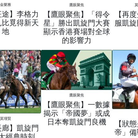
金樂雅
鷹眼聚焦
莫
征途】李格力
【鷹眼聚焦】「得令
【再度
扎比覓得新天
星」勝出凱旋門大賽
服凱旋
地
顯示香港賽場對全球
的影響力
鷹眼聚焦
【鷹眼聚焦】一數據
揭示「帝國夢」或成
莫瑾賢
日本奪凱旋門良機
【狀態
長廊】凱旋門
帝」備
大經典時刻