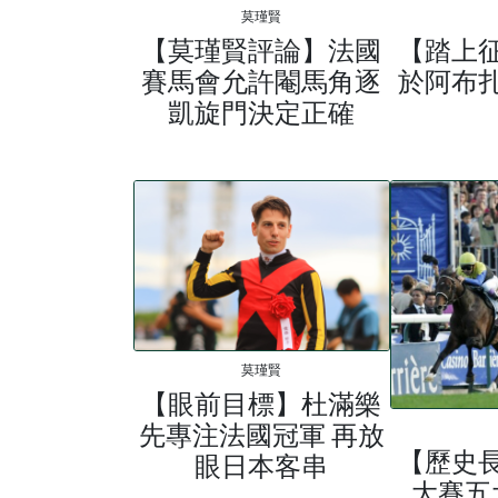
莫瑾賢
【莫瑾賢​評論】法國
【踏上
賽馬會允許閹馬角逐
於阿布
凱旋門決定正確
莫瑾賢
【眼前目標】杜滿樂
先專注法國冠軍 再放
【歷史
眼日本客串
大賽五