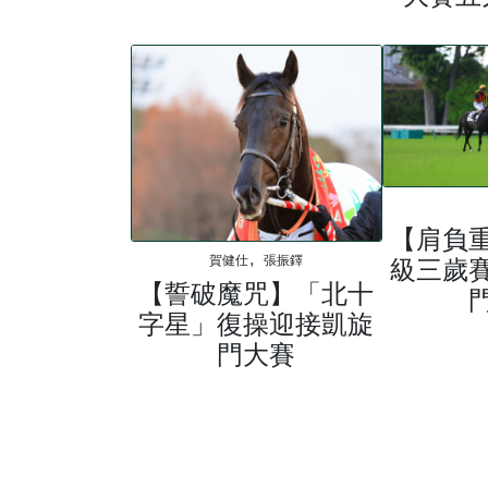
【肩負
級三歲
賀健仕, 張振鐸
【誓破魔咒】「北十
字星」復操迎接凱旋
門大賽