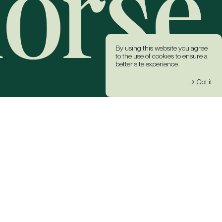
By using this website you agree
to the use of cookies to ensure a
better site experience.
→ Got it