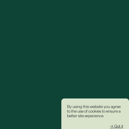
By using this website you agree
to the use of cookies to ensure a
better site experience.
→ Got it