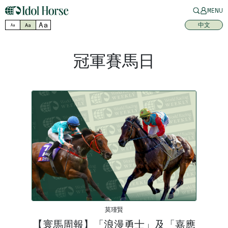
MENU
Aa
中文
Aa
Aa
冠軍賽馬日
莫瑾賢
【寰馬周報】「浪漫勇士」及「嘉應