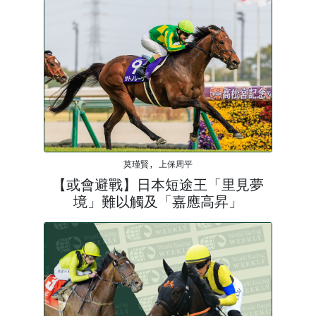
莫瑾賢, 上保周平
【或會避戰】日本短途王「里見夢
境」難以觸及「嘉應高昇」