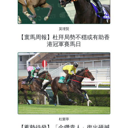
莫瑾賢
【寰馬周報】杜拜局勢不穩或有助香
港冠軍賽馬日
杜樂寧
【蓄勢待發】「金鑽貴人」復出硬撼