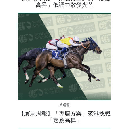
高昇」低調中散發光芒
莫瑾賢
【寰馬周報】「專屬方案」來港挑戰
「嘉應高昇」