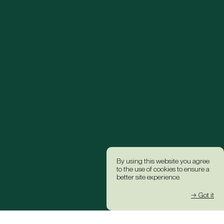
By using this website you agree
to the use of cookies to ensure a
better site experience.
→ Got it