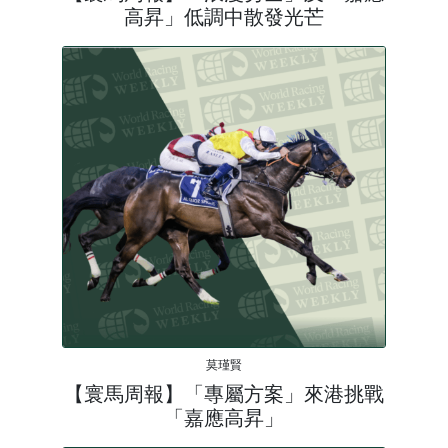
高昇」低調中散發光芒
莫瑾賢
【寰馬周報】「專屬方案」來港挑戰
「嘉應高昇」