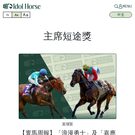
MENU
Aa
中文
Aa
Aa
主席短途獎
莫瑾賢
【寰馬周報】「浪漫勇士」及「嘉應