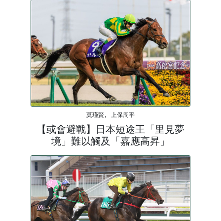
莫瑾賢, 上保周平
【或會避戰】日本短途王「里見夢
境」難以觸及「嘉應高昇」