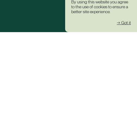
By using this website you agree
to the use of cookies to ensure a
better site experience.
→ Got it