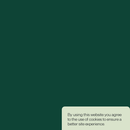
By using this website you agree
to the use of cookies to ensure a
better site experience.