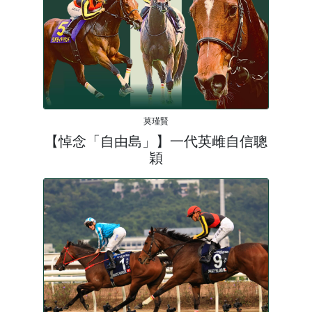
莫瑾賢
【悼念「自由島」】一代英雌自信聰
穎