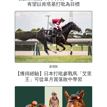
有望以肯塔基打吡為目標
莫瑾賢
【獲得經驗】日本打吡參戰馬「艾里
王」可從皐月賞落敗中學習