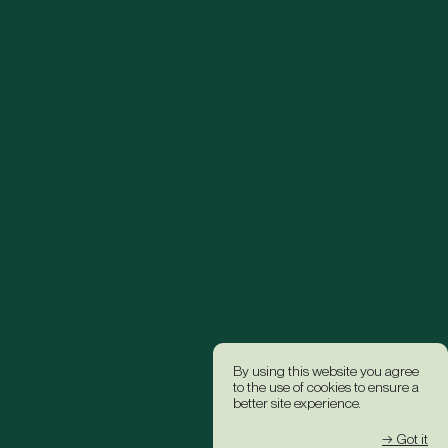
By using this website you agree
to the use of cookies to ensure a
better site experience.
→ Got it