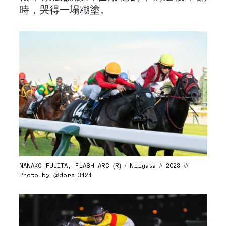
時，哭得一塌糊塗。
NANAKO FUJITA, FLASH ARC (R) / Niigata // 2023 ///
Photo by @dora_3121