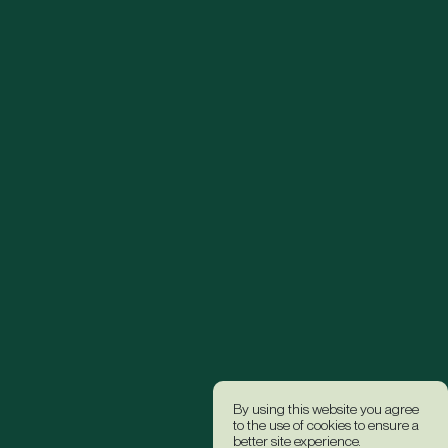
By using this website you agree
to the use of cookies to ensure a
better site experience.