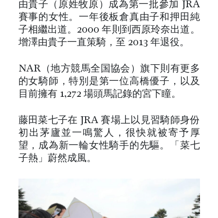
由貴子（原姓牧原）成為第一批參加 JRA
賽事的女性。一年後板倉真由子和押田純
子相繼出道。2000 年則到西原玲奈出道。
增澤由貴子一直策騎，至 2013 年退役。
NAR（地方競馬全国協会）旗下則有更多
的女騎師，特別是第一位高橋優子，以及
目前擁有 1,272 場頭馬記錄的宮下瞳。
藤田菜七子在 JRA 賽場上以見習騎師身份
初出茅廬並一鳴驚人，很快就被寄予厚
望，成為新一輪女性騎手的先驅。「菜七
子熱」蔚然成風。