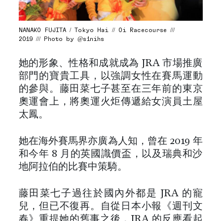
NANAKO FUJITA / Tokyo Hai // Oi Racecourse ///
2019 /// Photo by @s1nihs
她的形象、性格和成就成為 JRA 市場推廣
部門的寶貴工具，以強調女性在賽馬運動
的參與。藤田菜七子甚至在三年前的東京
奧運會上，將奧運火炬傳遞給女演員土屋
太鳳。
她在海外賽馬界亦廣為人知，曾在 2019 年
和今年 8 月的英國識價盃，以及瑞典和沙
地阿拉伯的比賽中策騎。
藤田菜七子過往於國內外都是 JRA 的寵
兒，但已不復再。自從日本小報《週刊文
春》重提她的舊事之後，JRA 的反應看起