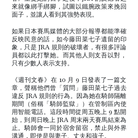
來就像綁手綁腳，試圖以鐵腕政策來挽回
面子，並讓人看到其強勢表現。
如果日本賽馬媒體的大部分報導都能準確
反映民意的話，如今藤田菜七子遺留的印
象，只是 JRA 規則的破壞者，有很多評論
員都以此打擊她。而其他人則支吾以對，
只有少數人表示支持。
《週刊文春》在 10 月 9 日發表了一篇文
章，聲稱他們曾「質問」藤田菜七子過去
違反 JRA 規則的行為。因為她在騎師隔離
期間（俗稱「騎師監獄」）在管制區內使
用智能電話。這段時間從周五晚上 9 點開
始，到周日晚上 JRA 周末兩天賽馬結束為
止。騎師會一同於宿舍留宿，禁止與外界
溝通，即使是與妻子、丈夫和孩子。