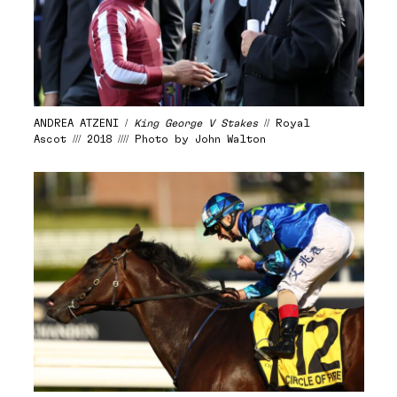
ANDREA ATZENI /
King George V Stakes
// Royal
Ascot /// 2018 //// Photo by John Walton