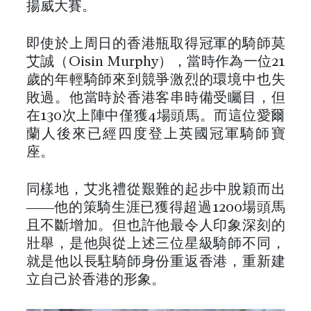
揚威大賽。
即使於上周日的香港瓶取得冠軍的騎師莫
艾誠（Oisin Murphy），當時作為一位21
歲的年輕騎師來到競爭激烈的環境中也失
敗過。他當時於香港客串時備受矚目，但
在130次上陣中僅獲4場頭馬。而這位愛爾
蘭人後來已經四度登上英國冠軍騎師寶
座。
同樣地，艾兆禮從艱難的起步中脫穎而出
——他的策騎生涯已獲得超過1200場頭馬
且不斷增加。但也許他最令人印象深刻的
壯舉，是他與從上述三位星級騎師不同，
就是他以長駐騎師身份重返香港，重新建
立自己於香港的形象。