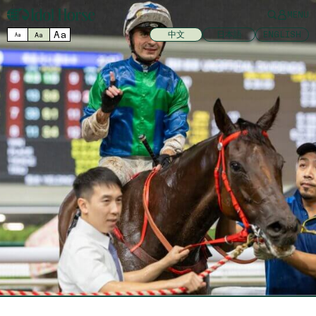
MENU
Aa
中文
日本語
ENGLISH
Aa
Aa