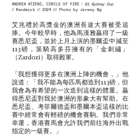
ANDREA ATZENI, CIRCLE OF FIRE /
G1 Sydney Cup
// Randwick /// 2024 //// Photo by Jeremy Ng
艾兆禮於高獎金的澳洲長途大賽被受追
捧。今年較早時，他為馬漢雅贏得了一級
賽悉尼盃，並於上月上演的墨爾盃中減至
113磅，策騎高多芬擁有的「金刺繡」
（Zardozi）取得殿軍。
「我想獲得更多在澳洲上陣的機會，」他
說道：「我不能為每匹馬都造到113磅，但
我會為有希望的一次造到這樣的體重。贏
得悉尼盃對我於澳洲的形象大有幫助。在
悉尼盃、考菲爾德盃和墨爾本盃這樣的比
賽中經常會有輕磅的機會賽駒。我們非常
幸運，香港賽馬會允許我們前往海外出戰
指定的一級賽。」