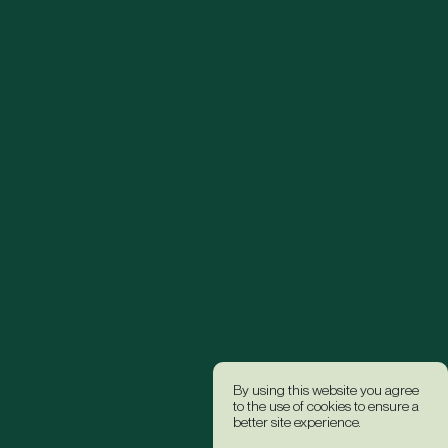
By using this website you agree
to the use of cookies to ensure a
better site experience.