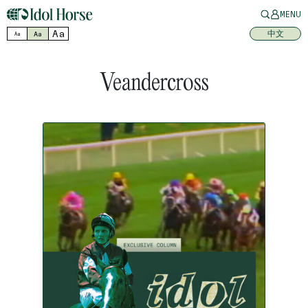
MENU
Aa
中文
Aa
Aa
Veandercross