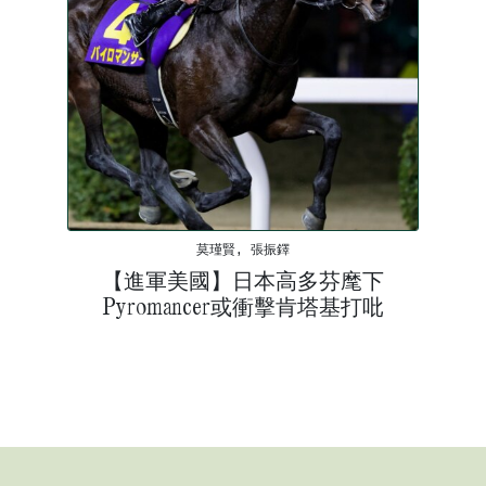
莫瑾賢, 張振鐸
【進軍美國】日本高多芬麾下
Pyromancer或衝擊肯塔基打吡