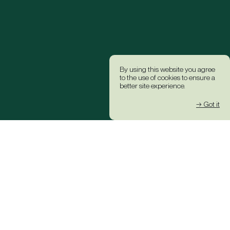
By using this website you agree
to the use of cookies to ensure a
better site experience.
→ Got it