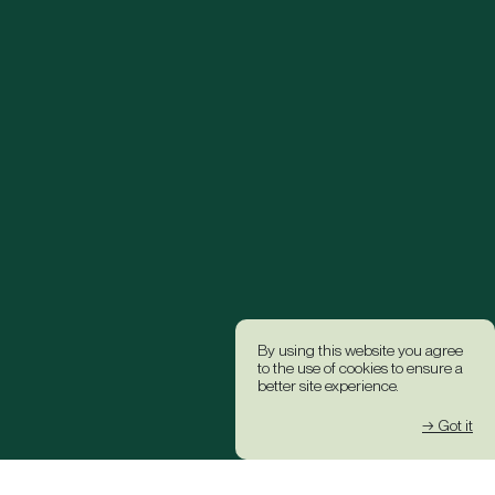
By using this website you agree
to the use of cookies to ensure a
better site experience.
→ Got it