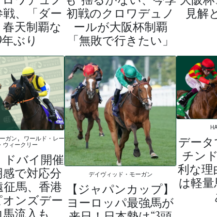
初戦のクロワデュノ
見解
参戦、「ダー
ールが大阪杯制覇
」春天制覇な
「無敗で行きたい」
9年ぶり
HA
データ
ーガン, ワールド・レー
・ウィークリー
チンド
】ドバイ開催
利な理
明感で対応分
デイヴィッド・モーガン
は軽量
遠征馬、香港
【ジャパンカップ】
ピオンズデー
ヨーロッパ最強馬が
力馬流入も
来日！日本勢は“3頭