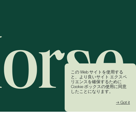
この Web サイトを使用する
と、より良いサイト エクスペ
リエンスを確保するために
Cookie ボックスの使用に同意
したことになります。
→ Got it