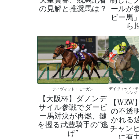
の見解と推奨馬は？
ールが
ビー馬
ら1
デイヴィッド・モ
デイヴィッド・モーガン
シング
【大阪杯】ダノンデ
【WRW
サイル参戦でダービ
の不透
ー馬対決が再燃、鍵
かれる
を握る武豊騎手の“逃
チャン
げ”
に有