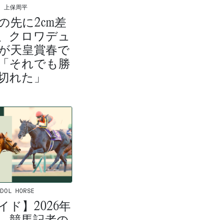
上保周平
mの先に2cm差
、クロワデュ
が天皇賞春で
勝「それでも勝
切れた」
IDOL HORSE
イド】2026年
、競馬記者の