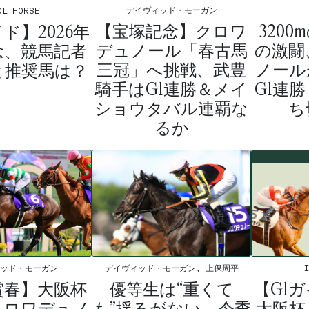
デイヴィッド・モーガン
OL HORSE
【宝塚記念】クロワ
3200
ド】2026年
デュノール「春古馬
の激闘
念、競馬記者
三冠」へ挑戦、武豊
ノール
と推奨馬は？
騎手はG1連勝＆メイ
G1連
ショウタバル連覇な
ち
るか
デイヴィッド・モーガン, 上保周平
ィッド・モーガン
優等生は“重くて
【G1ガ
賞春】大阪杯
も”揺るがない、今季
大阪杯
クロワデュノ