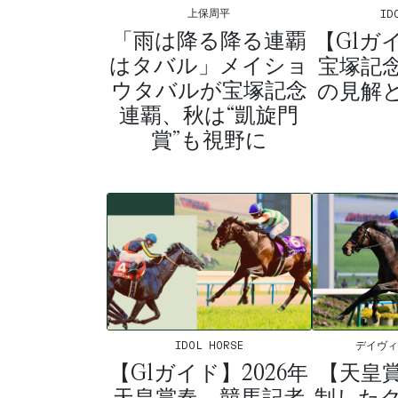
上保周平
ID
「雨は降る降る連覇
【G1ガイ
はタバル」メイショ
宝塚記
ウタバルが宝塚記念
の見解
連覇、秋は“凱旋門
賞”も視野に
IDOL HORSE
デイヴ
【G1ガイド】2026年
【天皇
天皇賞春、競馬記者
制した