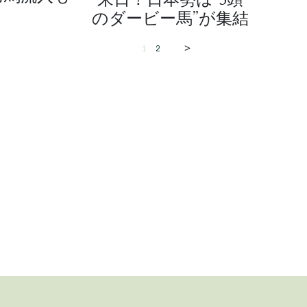
のダービー馬”が集結
>
1
2