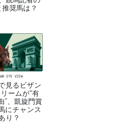
と推奨馬は？
WK EYE VIEW
で見るビザン
リームが“有
由”、凱旋門賞
馬にチャンス
あり？